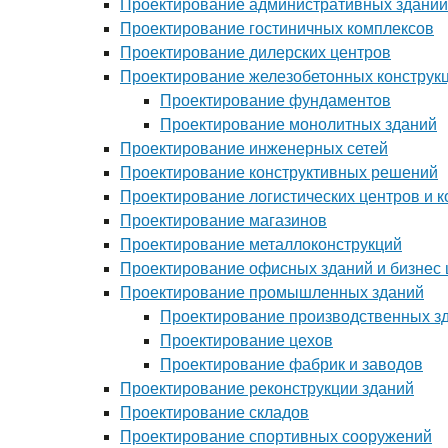
Проектирование административных зданий
Проектирование гостиничных комплексов
Проектирование дилерских центров
Проектирование железобетонных конструк
Проектирование фундаментов
Проектирование монолитных зданий
Проектирование инженерных сетей
Проектирование конструктивных решений
Проектирование логистических центров и 
Проектирование магазинов
Проектирование металлоконструкций
Проектирование офисных зданий и бизнес 
Проектирование промышленных зданий
Проектирование производственных з
Проектирование цехов
Проектирование фабрик и заводов
Проектирование реконструкции зданий
Проектирование складов
Проектирование спортивных сооружений