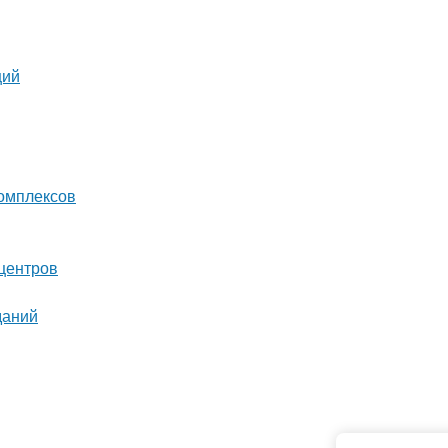
ций
комплексов
центров
даний