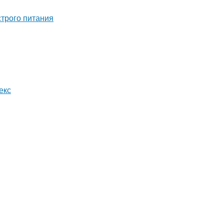
строго питания
екс