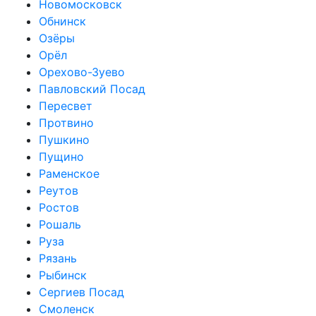
Новомосковск
Обнинск
Озёры
Орёл
Орехово-Зуево
Павловский Посад
Пересвет
Протвино
Пушкино
Пущино
Раменское
Реутов
Ростов
Рошаль
Руза
Рязань
Рыбинск
Сергиев Посад
Смоленск