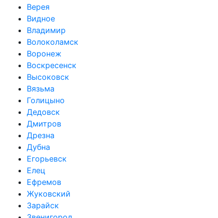
Верея
Видное
Владимир
Волоколамск
Воронеж
Воскресенск
Высоковск
Вязьма
Голицыно
Дедовск
Дмитров
Дрезна
Дубна
Егорьевск
Елец
Ефремов
Жуковский
Зарайск
Звенигород