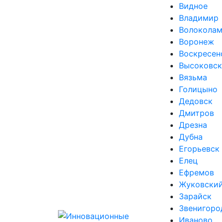
Видное
Владимир
Волоколам
Воронеж
Воскресен
Высоковск
Вязьма
Голицыно
Дедовск
Дмитров
Дрезна
Дубна
Егорьевск
Елец
Ефремов
Жуковски
Зарайск
Звенигоро
Иваново