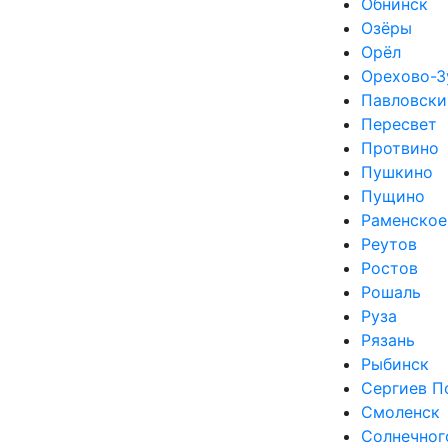
Обнинск
Озёры
Орёл
Орехово-З
Павловски
Пересвет
Протвино
Пушкино
Пущино
Раменское
Реутов
Ростов
Рошаль
Руза
Рязань
Рыбинск
Сергиев П
Смоленск
Солнечног