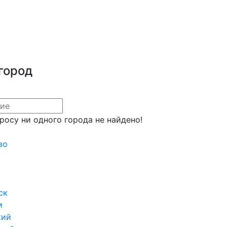
город
росу ни одного города не найдено!
во
ск
и
кий