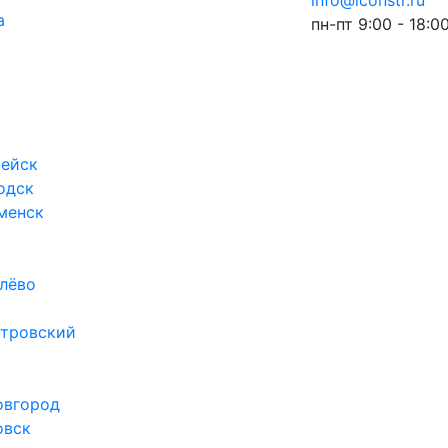
info@iconstr.ru
а
пн-пт 9:00 - 18:0
ейск
одск
менск
лёво
тровский
овгород
овск