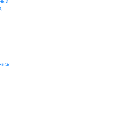
ный
д
инск
о