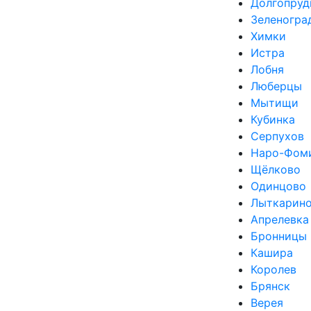
Долгопруд
Зеленогра
Химки
Истра
Лобня
Люберцы
Мытищи
Кубинка
Серпухов
Наро-Фом
Щёлково
Одинцово
Лыткарин
Апрелевка
Бронницы
Кашира
Королев
Брянск
Верея