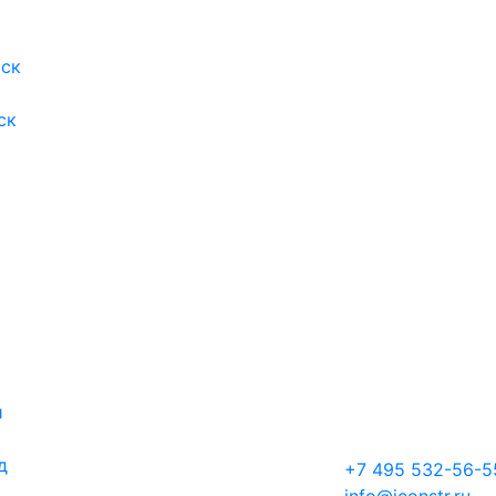
ск
ск
й
д
+7 495 532-56-5