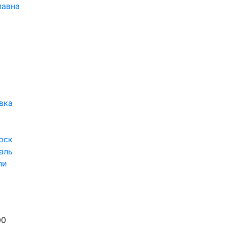
павна
вка
рск
аль
ли
00