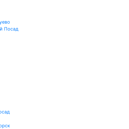
уево
й Посад
осад
орск