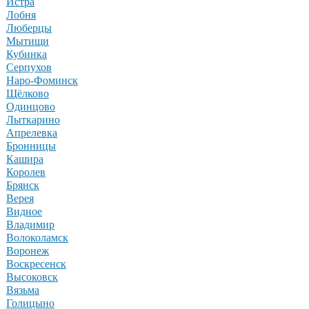
Истра
Лобня
Люберцы
Мытищи
Кубинка
Серпухов
Наро-Фоминск
Щёлково
Одинцово
Лыткарино
Апрелевка
Бронницы
Кашира
Королев
Брянск
Верея
Видное
Владимир
Волоколамск
Воронеж
Воскресенск
Высоковск
Вязьма
Голицыно