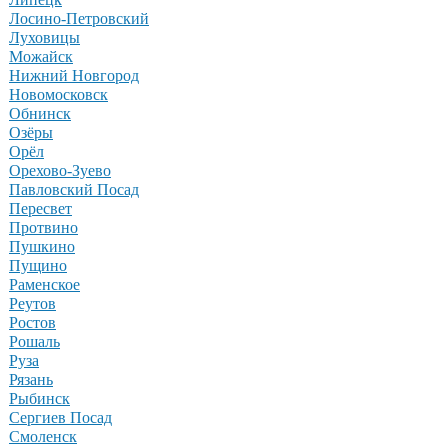
Лосино-Петровский
Луховицы
Можайск
Нижний Новгород
Новомосковск
Обнинск
Озёры
Орёл
Орехово-Зуево
Павловский Посад
Пересвет
Протвино
Пушкино
Пущино
Раменское
Реутов
Ростов
Рошаль
Руза
Рязань
Рыбинск
Сергиев Посад
Смоленск