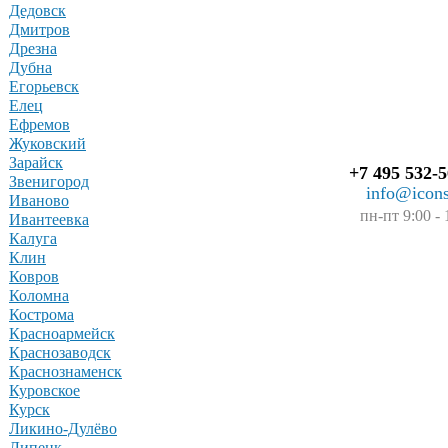
Дедовск
Дмитров
Дрезна
Дубна
Егорьевск
Елец
Ефремов
Жуковский
Зарайск
+7 495 532-5
Звенигород
info@icons
Иваново
пн-пт 9:00 - 
Ивантеевка
Калуга
Клин
Ковров
Коломна
Кострома
Красноармейск
Краснозаводск
Краснознаменск
Куровское
Курск
Ликино-Дулёво
Липецк