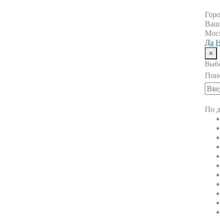
Гор
Ваш
Мос
Да
Н
×
Выбе
Пои
По д