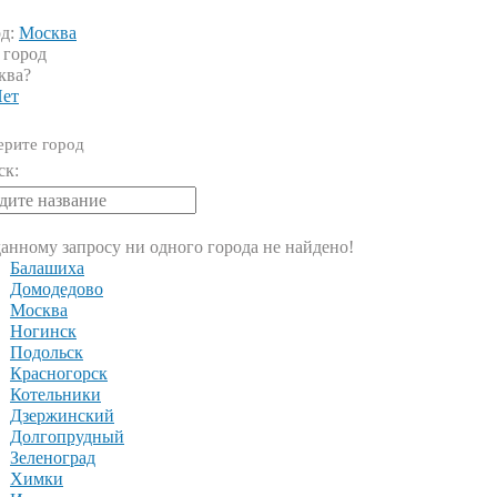
од:
Москва
 город
ква?
ет
рите город
ск:
анному запросу ни одного города не найдено!
Балашиха
Домодедово
Москва
Ногинск
Подольск
Красногорск
Котельники
Дзержинский
Долгопрудный
Зеленоград
Химки