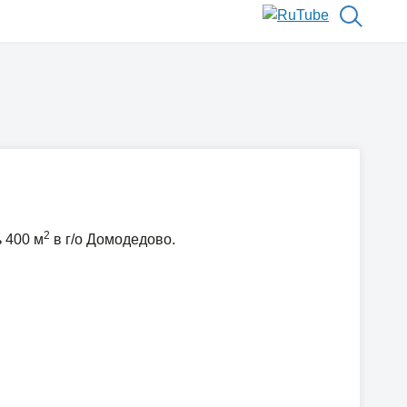
2
 400 м
в г/о Домодедово.