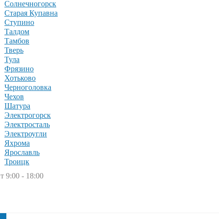
Солнечногорск
Старая Купавна
Ступино
Талдом
Тамбов
Тверь
Тула
Фрязино
Хотьково
Черноголовка
Чехов
Шатура
Электрогорск
Электросталь
Электроугли
Яхрома
Ярославль
Троицк
т 9:00 - 18:00